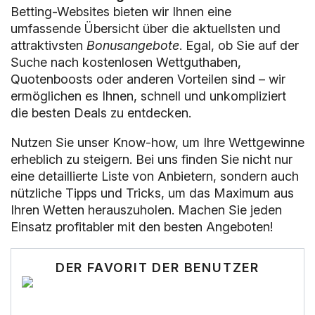
Betting-Websites bieten wir Ihnen eine
umfassende Übersicht über die aktuellsten und
attraktivsten
Bonusangebote
. Egal, ob Sie auf der
Suche nach kostenlosen Wettguthaben,
Quotenboosts oder anderen Vorteilen sind – wir
ermöglichen es Ihnen, schnell und unkompliziert
die besten Deals zu entdecken.
Nutzen Sie unser Know-how, um Ihre Wettgewinne
erheblich zu steigern. Bei uns finden Sie nicht nur
eine detaillierte Liste von Anbietern, sondern auch
nützliche Tipps und Tricks, um das Maximum aus
Ihren Wetten herauszuholen. Machen Sie jeden
Einsatz profitabler mit den besten Angeboten!
DER FAVORIT DER BENUTZER