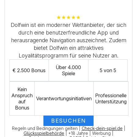
Dolfwin ist ein moderner Wettanbieter, der sich
durch eine benutzerfreundliche App und
herausragende Navigation auszeichnet. Zudem
bietet Dolfwin ein attraktives
Loyalitätsprogramm für seine Nutzer an.
Über 4.000
€ 2.500 Bonus
5 von 5
Spiele
Kein
Anspruch
Professionelle
Verantwortungsinitiativen
auf
Unterstützung
Bonus
BESUCHEN
Regeln und Bedingungen gelten |
Check-dein-spiel.de
|
Glücksspielbehörde
| +18 Jahre | Werbung |