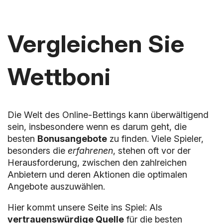
Vergleichen Sie
Wettboni
Die Welt des Online-Bettings kann überwältigend
sein, insbesondere wenn es darum geht, die
besten
Bonusangebote
zu finden. Viele Spieler,
besonders die
erfahrenen
, stehen oft vor der
Herausforderung, zwischen den zahlreichen
Anbietern und deren Aktionen die optimalen
Angebote auszuwählen.
Hier kommt unsere Seite ins Spiel: Als
vertrauenswürdige Quelle
für die besten