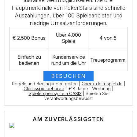
lukrative Wettmöglichkeiten. Die drei
Hauptmerkmale von PokerStars sind schnelle
Auszahlungen, über 100 Spieleanbieter und
niedrige Umsatzanforderungen.
Über 4.000
€ 2.500 Bonus
4 von 5
Spiele
Einfach zu
Kundenservice
Treueprogramm
bedienen
rund um die Uhr
BESUCHEN
Regeln und Bedingungen gelten |
Check-dein-spiel.de
|
Glücksspielbehörde
| +18 Jahre | Werbung |
Spielersperrsystem OASIS
| Spielen Sie
verantwortungsbewusst
AM ZUVERLÄSSIGSTEN