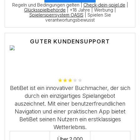
Regeln und Bedingungen gelten |
Check-dein-spiel.de
|
Glücksspielbehörde
| +18 Jahre | Werbung |
Spielersperrsystem OASIS
| Spielen Sie
verantwortungsbewusst
GUTER KUNDENSUPPORT
BetiBet ist ein innovativer Buchmacher, der sich
durch ein einzigartiges Spielangebot
auszeichnet. Mit einer benutzerfreundlichen
Navigation und einer praktischen App bietet
BetiBet seinen Nutzern ein erstklassiges
Wetterlebnis.
Über 2.000