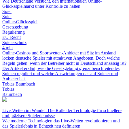
Wie Deutschland versucht, den internationalen Online-
Glücksspielmarkt unter Kontrolle zu halten
Spiel
Spiel
Online-Glücksspiel
Gesetzgebung
Regulierung
EU-Recht
Spielerschutz
4 min
Online-Casinos und Sportwetten-Anbieter mit Sitz im Ausland
locken deutsche Spieler mit attraktiven Angeboten. Doch welche
Regeln gelten, wenn der Betreiber nicht in Deutschland ansässig ist?
Der Artikel erklärt, wie die Gesetzgebung grenzüberschreitendes
Spielen reguliert und welche Auswirkungen das auf Spieler und
Anbieter hat.
Tobias Baumbach
Tobias
Baumbach
Live-Wetten im Wandel: Die Rolle der Technologie für schnellere
und präzisere Spielerlebnisse
Wie moderne Technologien das Live-Wetten revolutionieren und
das Spielerlebnis in Echtzeit neu definieren