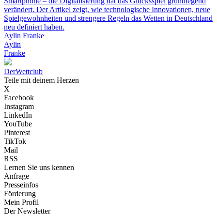
Smartphone – die Digitalisierung hat das Glücksspiel grundlegend
verändert. Der Artikel zeigt, wie technologische Innovationen, neue
Spielgewohnheiten und strengere Regeln das Wetten in Deutschland
neu definiert haben.
Aylin Franke
Aylin
Franke
Der
Wettclub
Teile mit deinem Herzen
X
Facebook
Instagram
LinkedIn
YouTube
Pinterest
TikTok
Mail
RSS
Lernen Sie uns kennen
Anfrage
Presseinfos
Förderung
Mein Profil
Der Newsletter