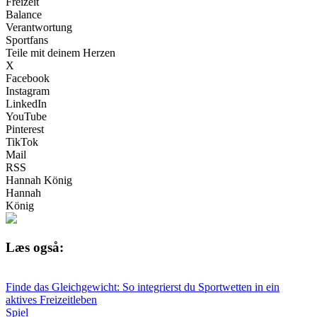
Freizeit
Balance
Verantwortung
Sportfans
Teile mit deinem Herzen
X
Facebook
Instagram
LinkedIn
YouTube
Pinterest
TikTok
Mail
RSS
Hannah König
Hannah
König
Læs også:
Finde das Gleichgewicht: So integrierst du Sportwetten in ein
aktives Freizeitleben
Spiel