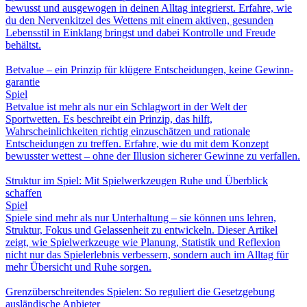
bewusst und ausgewogen in deinen Alltag integrierst. Erfahre, wie
du den Nervenkitzel des Wettens mit einem aktiven, gesunden
Lebensstil in Einklang bringst und dabei Kontrolle und Freude
behältst.
Betvalue – ein Prinzip für klügere Entscheidungen, keine Gewinn­
garantie
Spiel
Betvalue ist mehr als nur ein Schlagwort in der Welt der
Sportwetten. Es beschreibt ein Prinzip, das hilft,
Wahrscheinlichkeiten richtig einzuschätzen und rationale
Entscheidungen zu treffen. Erfahre, wie du mit dem Konzept
bewusster wettest – ohne der Illusion sicherer Gewinne zu verfallen.
Struktur im Spiel: Mit Spielwerkzeugen Ruhe und Überblick
schaffen
Spiel
Spiele sind mehr als nur Unterhaltung – sie können uns lehren,
Struktur, Fokus und Gelassenheit zu entwickeln. Dieser Artikel
zeigt, wie Spielwerkzeuge wie Planung, Statistik und Reflexion
nicht nur das Spielerlebnis verbessern, sondern auch im Alltag für
mehr Übersicht und Ruhe sorgen.
Grenzüberschreitendes Spielen: So reguliert die Gesetzgebung
ausländische Anbieter