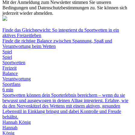
Mit der Anmeldung zum Newsletter stimmen Sie unseren
Bedingungen und Datenschutzbestimmungen zu. Sie können sich
jederzeit wieder abmelden.
Finde das Gleichgewicht: So integrierst du Sportwetten in ein
aktives Freizeitleben
Finde die richtige Balance zwischen Spannung, Spaß und
Verantwortung beim Wetten
Spiel
Spiel
Sportwetten
Freizeit
Balance
Verantwortung
Sportfans
6 min
Sportwetten können dein Sporterlebnis bereichern – wenn du sie
bewusst und ausgewogen in deinen Alltag integrierst. Erfahre, wie
du den Nervenkitzel des Wettens mit einem aktiven, gesunden
Lebensstil in Einklang bringst und dabei Kontrolle und Freude
behältst.
Hannah König
Hannah
König