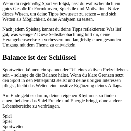
Wenn du regelmäßig Sport verfolgst, hast du wahrscheinlich ein
gutes Gespür für Formkurven, Spielstile und Motivation. Nutze
dieses Wissen, um deine Tipps bewusster zu setzen – und sieh
Wetten als Möglichkeit, deine Analysen zu testen.
Nach jedem Spieltag kannst du deine Tipps reflektieren: Was lief
gut, was weniger? Diese Selbstbeobachtung hilft dir, deine
Herangehensweise zu verbessern und langfristig einen gesunden
Umgang mit dem Thema zu entwickeln.
Balance ist der Schlüssel
Sportwetten können ein spannender Teil eines aktiven Freizeitlebens
sein – solange du die Balance hältst. Wenn du klare Grenzen setzt,
den Sport in den Mittelpunkt stellst und deine übrigen Interessen
pflegst, bleibt das Wetten eine positive Ergänzung deines Alltags.
Am Ende geht es darum, deinen eigenen Rhythmus zu finden –
einen, bei dem das Spiel Freude und Energie bringt, ohne andere
Lebensbereiche zu verdrängen.
Spiel
Spiel
Sportwetten