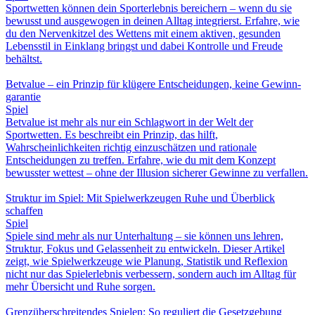
Sportwetten können dein Sporterlebnis bereichern – wenn du sie
bewusst und ausgewogen in deinen Alltag integrierst. Erfahre, wie
du den Nervenkitzel des Wettens mit einem aktiven, gesunden
Lebensstil in Einklang bringst und dabei Kontrolle und Freude
behältst.
Betvalue – ein Prinzip für klügere Entscheidungen, keine Gewinn­
garantie
Spiel
Betvalue ist mehr als nur ein Schlagwort in der Welt der
Sportwetten. Es beschreibt ein Prinzip, das hilft,
Wahrscheinlichkeiten richtig einzuschätzen und rationale
Entscheidungen zu treffen. Erfahre, wie du mit dem Konzept
bewusster wettest – ohne der Illusion sicherer Gewinne zu verfallen.
Struktur im Spiel: Mit Spielwerkzeugen Ruhe und Überblick
schaffen
Spiel
Spiele sind mehr als nur Unterhaltung – sie können uns lehren,
Struktur, Fokus und Gelassenheit zu entwickeln. Dieser Artikel
zeigt, wie Spielwerkzeuge wie Planung, Statistik und Reflexion
nicht nur das Spielerlebnis verbessern, sondern auch im Alltag für
mehr Übersicht und Ruhe sorgen.
Grenzüberschreitendes Spielen: So reguliert die Gesetzgebung