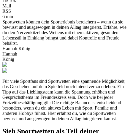
TikTok
Mail
RSS
6 min
Sportwetten können dein Sporterlebnis bereichern – wenn du sie
bewusst und ausgewogen in deinen Alltag integrierst. Erfahre, wie
du den Nervenkitzel des Wettens mit einem aktiven, gesunden
Lebensstil in Einklang bringst und dabei Kontrolle und Freude
behältst.
Hannah König
Hannah
König
Für viele Sportfans sind Sportwetten eine spannende Möglichkeit,
das Geschehen auf dem Spielfeld noch intensiver zu erleben. Ein
Tipp auf das Lieblings­team kann die Spannung erhöhen und
Gesprächsthema im Freundeskreis sein. Doch wie bei jeder
Freizeitbeschäftigung gilt: Die richtige Balance ist entscheidend –
besonders, wenn du ein aktives Leben mit Sport, Familie und
anderen Hobbys führst. Hier erfährst du, wie du Sportwetten
bewusst und ausgewogen in deinen Alltag integrieren kannst.
Sieh Sportwetten als Teil deiner