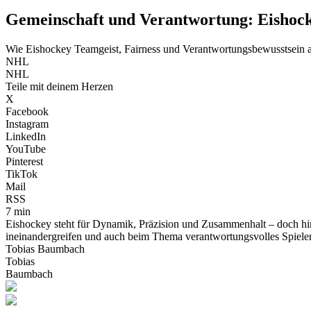
Gemeinschaft und Verantwortung: Eishock
Wie Eishockey Teamgeist, Fairness und Verantwortungsbewusstsein a
NHL
NHL
Teile mit deinem Herzen
X
Facebook
Instagram
LinkedIn
YouTube
Pinterest
TikTok
Mail
RSS
7 min
Eishockey steht für Dynamik, Präzision und Zusammenhalt – doch hin
ineinandergreifen und auch beim Thema verantwortungsvolles Spielen 
Tobias Baumbach
Tobias
Baumbach