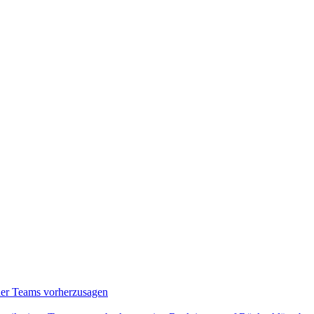
 der Teams vorherzusagen