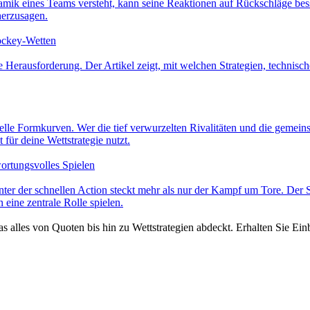
mik eines Teams versteht, kann seine Reaktionen auf Rückschläge besser
herzusagen.
ockey-Wetten
e Herausforderung. Der Artikel zeigt, mit welchen Strategien, techni
uelle Formkurven. Wer die tief verwurzelten Rivalitäten und die geme
für deine Wettstrategie nutzt.
ortungsvolles Spielen
ter der schnellen Action steckt mehr als nur der Kampf um Tore. Der 
eine zentrale Rolle spielen.
alles von Quoten bis hin zu Wettstrategien abdeckt. Erhalten Sie Einbl