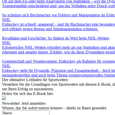
Ob auf dem Eis oder beim Analysieren von Statistiken – wer die Dyna
Teammentalität entscheidend sind, um das Verhalten unter Druck vor
So schützen sich Buchmacher vor Fehlern und Manipulation im Eish
NHL
Eishockey ist schnell, spannend – und für Buchmacher eine besonder
sich effektiv gegen Betrug und Spielmanipulation schützen.
Rivalitäten und Geschichte: So findest du Wert beim NHL-Wetten
NHL
Erfolgreiches NHL-Wetten erfordert mehr als nur Statistiken und akt
erkennen und smarter tippen. Erfahre, wie du diese Dynamiken gezielt 
Gemeinschaft und Verantwortung: Eishockey als Rahmen für verantw
NHL
Eishockey steht für Dynamik, Präzision und Zusammenhalt – doch hin
ineinandergreifen und auch beim Thema verantwortungsvolles Spielen 
Der ultimative Leitfaden für Sportwetten
Verstehen Sie die Grundlagen von Sportwetten mit diesem E-Book, das 
um Ihren Erfolg zu maximieren.
Holen Sie sich das E-Book hier
Newsletter: Jetzt anmelden
Wissen, das Sie sofort nutzen können – direkt zu Ihnen gesendet.