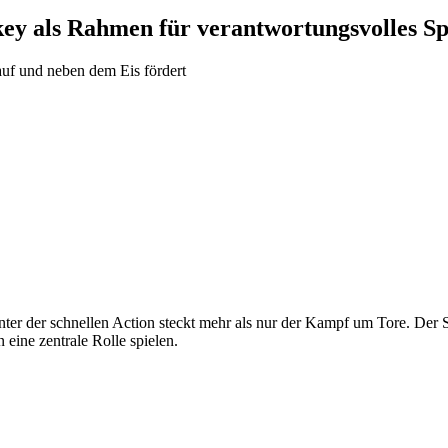
ey als Rahmen für verantwortungsvolles Sp
uf und neben dem Eis fördert
ter der schnellen Action steckt mehr als nur der Kampf um Tore. Der 
eine zentrale Rolle spielen.