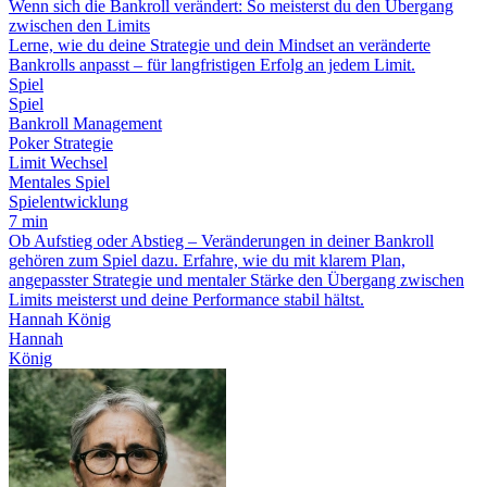
Wenn sich die Bankroll verändert: So meisterst du den Übergang
zwischen den Limits
Lerne, wie du deine Strategie und dein Mindset an veränderte
Bankrolls anpasst – für langfristigen Erfolg an jedem Limit.
Spiel
Spiel
Bankroll Management
Poker Strategie
Limit Wechsel
Mentales Spiel
Spielentwicklung
7 min
Ob Aufstieg oder Abstieg – Veränderungen in deiner Bankroll
gehören zum Spiel dazu. Erfahre, wie du mit klarem Plan,
angepasster Strategie und mentaler Stärke den Übergang zwischen
Limits meisterst und deine Performance stabil hältst.
Hannah König
Hannah
König