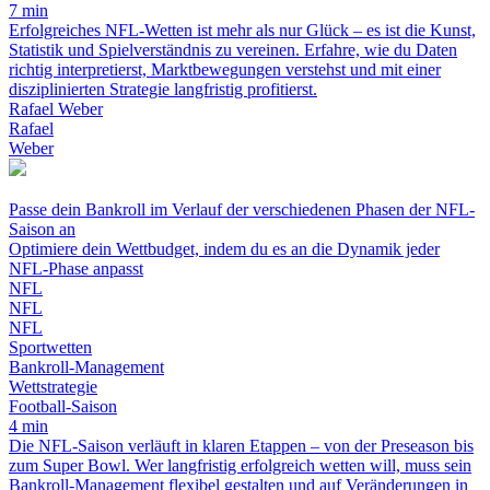
7 min
Erfolgreiches NFL-Wetten ist mehr als nur Glück – es ist die Kunst,
Statistik und Spielverständnis zu vereinen. Erfahre, wie du Daten
richtig interpretierst, Marktbewegungen verstehst und mit einer
disziplinierten Strategie langfristig profitierst.
Rafael Weber
Rafael
Weber
Passe dein Bankroll im Verlauf der verschiedenen Phasen der NFL-
Saison an
Optimiere dein Wettbudget, indem du es an die Dynamik jeder
NFL-Phase anpasst
NFL
NFL
NFL
Sportwetten
Bankroll-Management
Wettstrategie
Football-Saison
4 min
Die NFL-Saison verläuft in klaren Etappen – von der Preseason bis
zum Super Bowl. Wer langfristig erfolgreich wetten will, muss sein
Bankroll-Management flexibel gestalten und auf Veränderungen in