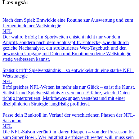
Læs også:
Nach dem Spiel: Entwickle eine Routine zur Auswertung und zum
Lernen in deiner Wettstrategie
NFL
Der wahre Erfolg im Sportwetten entsteht nicht nur vor dem
Anpfiff, sondern nach dem Schlusspfiff. Entdecke, wie du durch
gezielte Nachanalyse, ein strukturiertes Wett-Tagebuch und den
bewussten Umgang mit Daten und Emotionen deine Wettstrategie
stetig verbessern kannst.
Statistik trifft Spielverständnis – so entwickelst du eine starke NFL-
Wettstrategie
NFL
Erfolgreiches NFL-Wetten ist mehr als nur Glück – es ist die Kunst,
Statistik und Spielverständnis zu vereinen. Erfahre, wie du Daten
richtig interpretierst, Marktbewegungen verstehst und mit einer
disziplinierten Strategie langfristig profitierst.
Passe dein Bankroll im Verlauf der verschiedenen Phasen der NFL-
Saison an
NFL
Die NFL-Saison verläuft in klaren Etappen – von der Preseason bis
zum Super Bowl. Wer langfristig erfolgreich wetten will, muss sein