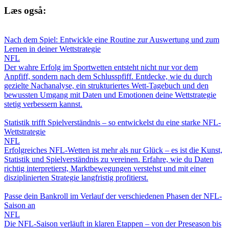
Læs også:
Nach dem Spiel: Entwickle eine Routine zur Auswertung und zum
Lernen in deiner Wettstrategie
NFL
Der wahre Erfolg im Sportwetten entsteht nicht nur vor dem
Anpfiff, sondern nach dem Schlusspfiff. Entdecke, wie du durch
gezielte Nachanalyse, ein strukturiertes Wett-Tagebuch und den
bewussten Umgang mit Daten und Emotionen deine Wettstrategie
stetig verbessern kannst.
Statistik trifft Spielverständnis – so entwickelst du eine starke NFL-
Wettstrategie
NFL
Erfolgreiches NFL-Wetten ist mehr als nur Glück – es ist die Kunst,
Statistik und Spielverständnis zu vereinen. Erfahre, wie du Daten
richtig interpretierst, Marktbewegungen verstehst und mit einer
disziplinierten Strategie langfristig profitierst.
Passe dein Bankroll im Verlauf der verschiedenen Phasen der NFL-
Saison an
NFL
Die NFL-Saison verläuft in klaren Etappen – von der Preseason bis