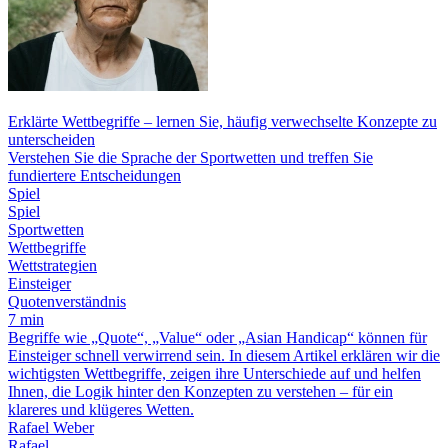
Erklärte Wettbegriffe – lernen Sie, häufig verwechselte Konzepte zu
unterscheiden
Verstehen Sie die Sprache der Sportwetten und treffen Sie
fundiertere Entscheidungen
Spiel
Spiel
Sportwetten
Wettbegriffe
Wettstrategien
Einsteiger
Quotenverständnis
7 min
Begriffe wie „Quote“, „Value“ oder „Asian Handicap“ können für
Einsteiger schnell verwirrend sein. In diesem Artikel erklären wir die
wichtigsten Wettbegriffe, zeigen ihre Unterschiede auf und helfen
Ihnen, die Logik hinter den Konzepten zu verstehen – für ein
klareres und klügeres Wetten.
Rafael Weber
Rafael