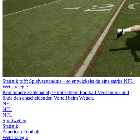
Statistik trifft Spielverständnis – so entwickelst du eine starke NFL-
Wettstrategie
Kombiniere Zahlenanalyse mit echtem Football-Verständnis und
finde den entscheidenden Vorteil beim Wetten.
NFL
NFL
NFL
Sportwetten
Statistik
American Football
Wettstrategie