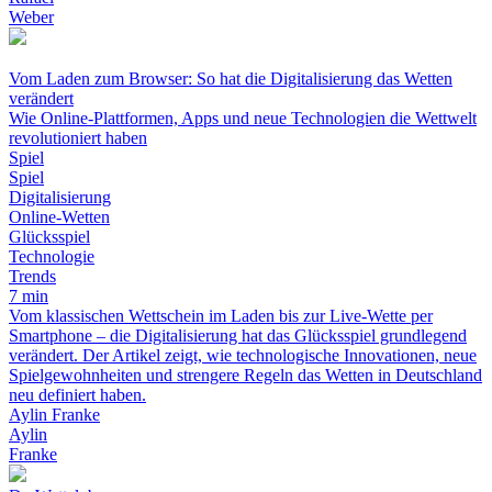
Weber
Vom Laden zum Browser: So hat die Digitalisierung das Wetten
verändert
Wie Online-Plattformen, Apps und neue Technologien die Wettwelt
revolutioniert haben
Spiel
Spiel
Digitalisierung
Online-Wetten
Glücksspiel
Technologie
Trends
7 min
Vom klassischen Wettschein im Laden bis zur Live-Wette per
Smartphone – die Digitalisierung hat das Glücksspiel grundlegend
verändert. Der Artikel zeigt, wie technologische Innovationen, neue
Spielgewohnheiten und strengere Regeln das Wetten in Deutschland
neu definiert haben.
Aylin Franke
Aylin
Franke