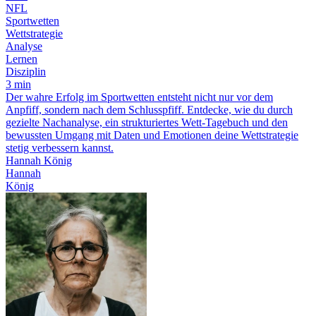
NFL
Sportwetten
Wettstrategie
Analyse
Lernen
Disziplin
3 min
Der wahre Erfolg im Sportwetten entsteht nicht nur vor dem
Anpfiff, sondern nach dem Schlusspfiff. Entdecke, wie du durch
gezielte Nachanalyse, ein strukturiertes Wett-Tagebuch und den
bewussten Umgang mit Daten und Emotionen deine Wettstrategie
stetig verbessern kannst.
Hannah König
Hannah
König