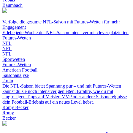
Baumbach
Verfolge die gesamte NFL-Saison mit Futures-Wetten für mehr
Engagement
Erlebe jede Woche der NFL-Saison intensiver mit clever platzierten
Futures-Wetten
NFL
NFL
NFL
Sportwetten
Futures-Wetten
American Football
Saisonanalyse
2 min
Die NFL-Saison bietet Spannung pur – und mit Futures-Wetten
kannst du sie noch intensiver genießen. Erfahre, wie du mit
langfristigen Tipps auf Meister, MVP oder andere Saisonereignisse
dein Football-Erlebnis auf ein neues Level hebst.
Romy Becker
Romy
Becker