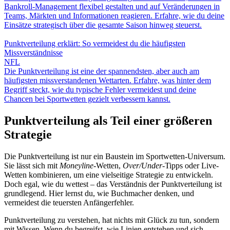
Bankroll-Management flexibel gestalten und auf Veränderungen in
Teams, Märkten und Informationen reagieren. Erfahre, wie du deine
Einsätze strategisch über die gesamte Saison hinweg steuerst.
Punktverteilung erklärt: So vermeidest du die häufigsten
Missverständnisse
NFL
Die Punktverteilung ist eine der spannendsten, aber auch am
häufigsten missverstandenen Wettarten. Erfahre, was hinter dem
Begriff steckt, wie du typische Fehler vermeidest und deine
Chancen bei Sportwetten gezielt verbessern kannst.
Punktverteilung als Teil einer größeren
Strategie
Die Punktverteilung ist nur ein Baustein im Sportwetten-Universum.
Sie lässt sich mit
Moneyline
-Wetten,
Over/Under
-Tipps oder Live-
Wetten kombinieren, um eine vielseitige Strategie zu entwickeln.
Doch egal, wie du wettest – das Verständnis der Punktverteilung ist
grundlegend. Hier lernst du, wie Buchmacher denken, und
vermeidest die teuersten Anfängerfehler.
Punktverteilung zu verstehen, hat nichts mit Glück zu tun, sondern
mit Wissen. Wenn du begreifst, wie Linien entstehen und sich