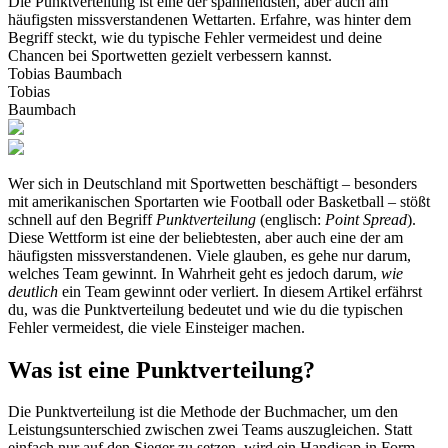
Die Punktverteilung ist eine der spannendsten, aber auch am
häufigsten missverstandenen Wettarten. Erfahre, was hinter dem
Begriff steckt, wie du typische Fehler vermeidest und deine
Chancen bei Sportwetten gezielt verbessern kannst.
Tobias Baumbach
Tobias
Baumbach
Wer sich in Deutschland mit Sportwetten beschäftigt – besonders
mit amerikanischen Sportarten wie Football oder Basketball – stößt
schnell auf den Begriff
Punktverteilung
(englisch:
Point Spread
).
Diese Wettform ist eine der beliebtesten, aber auch eine der am
häufigsten missverstandenen. Viele glauben, es gehe nur darum,
welches Team gewinnt. In Wahrheit geht es jedoch darum,
wie
deutlich
ein Team gewinnt oder verliert. In diesem Artikel erfährst
du, was die Punktverteilung bedeutet und wie du die typischen
Fehler vermeidest, die viele Einsteiger machen.
Was ist eine Punktverteilung?
Die Punktverteilung ist die Methode der Buchmacher, um den
Leistungsunterschied zwischen zwei Teams auszugleichen. Statt
einfach nur auf den Sieger zu setzen, wird ein Handicap in Form