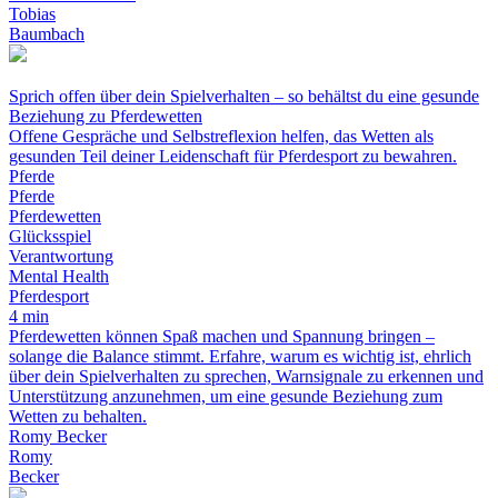
Tobias
Baumbach
Sprich offen über dein Spielverhalten – so behältst du eine gesunde
Beziehung zu Pferdewetten
Offene Gespräche und Selbstreflexion helfen, das Wetten als
gesunden Teil deiner Leidenschaft für Pferdesport zu bewahren.
Pferde
Pferde
Pferdewetten
Glücksspiel
Verantwortung
Mental Health
Pferdesport
4 min
Pferdewetten können Spaß machen und Spannung bringen –
solange die Balance stimmt. Erfahre, warum es wichtig ist, ehrlich
über dein Spielverhalten zu sprechen, Warnsignale zu erkennen und
Unterstützung anzunehmen, um eine gesunde Beziehung zum
Wetten zu behalten.
Romy Becker
Romy
Becker