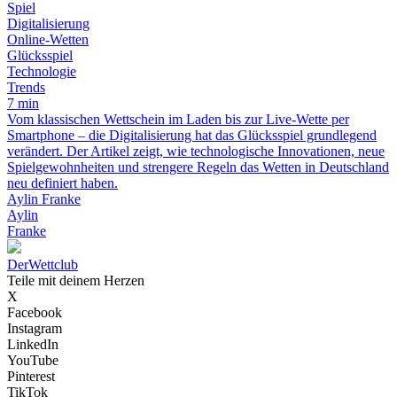
Spiel
Digitalisierung
Online-Wetten
Glücksspiel
Technologie
Trends
7 min
Vom klassischen Wettschein im Laden bis zur Live-Wette per
Smartphone – die Digitalisierung hat das Glücksspiel grundlegend
verändert. Der Artikel zeigt, wie technologische Innovationen, neue
Spielgewohnheiten und strengere Regeln das Wetten in Deutschland
neu definiert haben.
Aylin Franke
Aylin
Franke
Der
Wettclub
Teile mit deinem Herzen
X
Facebook
Instagram
LinkedIn
YouTube
Pinterest
TikTok