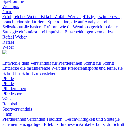
Spielroutine
Wetttipps
4 min
Erfolgreiches Wetten ist kein Zufall. Wer langfristig gewinnen will,
braucht eine strukturierte Spielroutine, die auf Analyse und
Selbstkontrolle basiert. Erfahre, wie du Wetttipps gezielt in deine
Strategie einbindest und impulsive Entscheidungen vermeidest.
Rafael Weber
Rafael
Weber
Entwickle dein Verständnis für Pferderennen Schritt für Schritt
Entdecke die faszinierende Welt des Pferderennsports und lerne, sie
Schritt für Schritt zu verstehen
Pferde
Pferde
Pferderennen
Pferdesport
Wetten
Rennbahn
Sportverständnis
4 min
Pferderennen verbinden Tradition, Geschwindigkeit und Strategie
zu einem einzigartigen Erlebnis. In diesem Artikel erfährst du Schritt