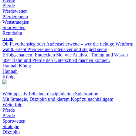
Pferde
Pferde
Pferdewetten
Pferderennen
Wettstrategien
Sportwetten
Rennbahn
6 min
Ob Favoritensieg oder Außenseiterwette – wer die richtige Wettform
wählt, erlebt Pferderennen intensiver und steigert seine
Erfolgschancen. Entdecken Sie, wie Analyse, Timing und Wissen
über Bahn und Pferde den Unterschied machen können.
Hannah König
Hannah
König
Wetttipps als Teil einer disziplinierten Spielroutine
Mit Strategie, Disziplin und klarem Kopf zu nachhaltigem
Wetterfolg
Pferde
Pferde
Sportwetten
Strategie
Disziplin