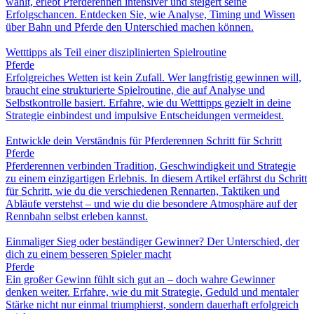
wählt, erlebt Pferderennen intensiver und steigert seine
Erfolgschancen. Entdecken Sie, wie Analyse, Timing und Wissen
über Bahn und Pferde den Unterschied machen können.
Wetttipps als Teil einer disziplinierten Spielroutine
Pferde
Erfolgreiches Wetten ist kein Zufall. Wer langfristig gewinnen will,
braucht eine strukturierte Spielroutine, die auf Analyse und
Selbstkontrolle basiert. Erfahre, wie du Wetttipps gezielt in deine
Strategie einbindest und impulsive Entscheidungen vermeidest.
Entwickle dein Verständnis für Pferderennen Schritt für Schritt
Pferde
Pferderennen verbinden Tradition, Geschwindigkeit und Strategie
zu einem einzigartigen Erlebnis. In diesem Artikel erfährst du Schritt
für Schritt, wie du die verschiedenen Rennarten, Taktiken und
Abläufe verstehst – und wie du die besondere Atmosphäre auf der
Rennbahn selbst erleben kannst.
Einmaliger Sieg oder beständiger Gewinner? Der Unterschied, der
dich zu einem besseren Spieler macht
Pferde
Ein großer Gewinn fühlt sich gut an – doch wahre Gewinner
denken weiter. Erfahre, wie du mit Strategie, Geduld und mentaler
Stärke nicht nur einmal triumphierst, sondern dauerhaft erfolgreich