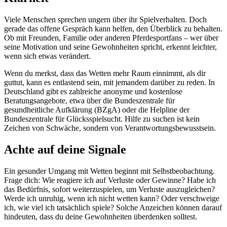
Viele Menschen sprechen ungern über ihr Spielverhalten. Doch
gerade das offene Gespräch kann helfen, den Überblick zu behalten.
Ob mit Freunden, Familie oder anderen Pferdesportfans – wer über
seine Motivation und seine Gewohnheiten spricht, erkennt leichter,
wenn sich etwas verändert.
Wenn du merkst, dass das Wetten mehr Raum einnimmt, als dir
guttut, kann es entlastend sein, mit jemandem darüber zu reden. In
Deutschland gibt es zahlreiche anonyme und kostenlose
Beratungsangebote, etwa über die Bundeszentrale für
gesundheitliche Aufklärung (BZgA) oder die Helpline der
Bundeszentrale für Glücksspielsucht. Hilfe zu suchen ist kein
Zeichen von Schwäche, sondern von Verantwortungsbewusstsein.
Achte auf deine Signale
Ein gesunder Umgang mit Wetten beginnt mit Selbstbeobachtung.
Frage dich: Wie reagiere ich auf Verluste oder Gewinne? Habe ich
das Bedürfnis, sofort weiterzuspielen, um Verluste auszugleichen?
Werde ich unruhig, wenn ich nicht wetten kann? Oder verschweige
ich, wie viel ich tatsächlich spiele? Solche Anzeichen können darauf
hindeuten, dass du deine Gewohnheiten überdenken solltest.