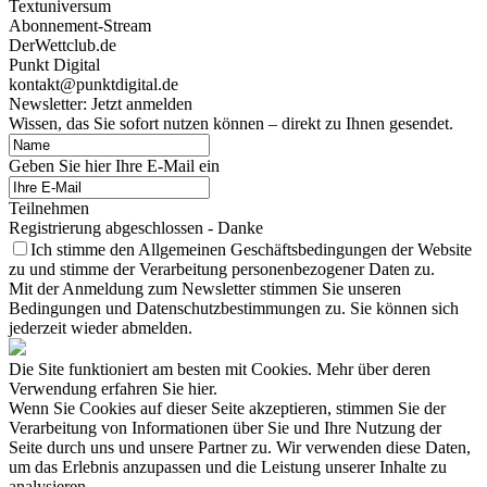
Textuniversum
Abonnement-Stream
DerWettclub.de
Punkt Digital
kontakt@punktdigital.de
Newsletter: Jetzt anmelden
Wissen, das Sie sofort nutzen können – direkt zu Ihnen gesendet.
Geben Sie hier Ihre E-Mail ein
Teilnehmen
Registrierung abgeschlossen - Danke
Ich stimme den Allgemeinen Geschäftsbedingungen der Website
zu und stimme der Verarbeitung personenbezogener Daten zu.
Mit der Anmeldung zum Newsletter stimmen Sie unseren
Bedingungen und Datenschutzbestimmungen zu. Sie können sich
jederzeit wieder abmelden.
Die Site funktioniert am besten mit Cookies. Mehr über deren
Verwendung erfahren Sie hier.
Wenn Sie Cookies auf dieser Seite akzeptieren, stimmen Sie der
Verarbeitung von Informationen über Sie und Ihre Nutzung der
Seite durch uns und unsere Partner zu. Wir verwenden diese Daten,
um das Erlebnis anzupassen und die Leistung unserer Inhalte zu
analysieren.