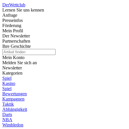
Der
Wettclub
Lernen Sie uns kennen
Anfrage
Presseinfos
Förderung
Mein Profil
Der Newsletter
Partnerschaften
Ihre Geschichte
Mein Konto
Melden Sie sich an
Newsletter
Kategorien
Spiel
Kasino
Spiel
Bewertungen
Kampagnen
Taktik
Abhängigkeit
Darts
NBA
Wimbledon