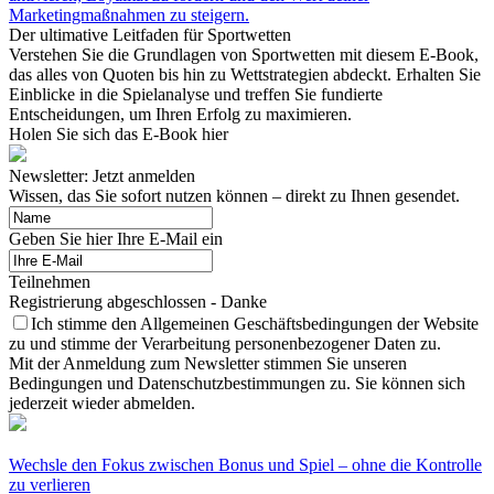
Marketingmaßnahmen zu steigern.
Der ultimative Leitfaden für Sportwetten
Verstehen Sie die Grundlagen von Sportwetten mit diesem E-Book,
das alles von Quoten bis hin zu Wettstrategien abdeckt. Erhalten Sie
Einblicke in die Spielanalyse und treffen Sie fundierte
Entscheidungen, um Ihren Erfolg zu maximieren.
Holen Sie sich das E-Book hier
Newsletter: Jetzt anmelden
Wissen, das Sie sofort nutzen können – direkt zu Ihnen gesendet.
Geben Sie hier Ihre E-Mail ein
Teilnehmen
Registrierung abgeschlossen - Danke
Ich stimme den Allgemeinen Geschäftsbedingungen der Website
zu und stimme der Verarbeitung personenbezogener Daten zu.
Mit der Anmeldung zum Newsletter stimmen Sie unseren
Bedingungen und Datenschutzbestimmungen zu. Sie können sich
jederzeit wieder abmelden.
Wechsle den Fokus zwischen Bonus und Spiel – ohne die Kontrolle
zu verlieren