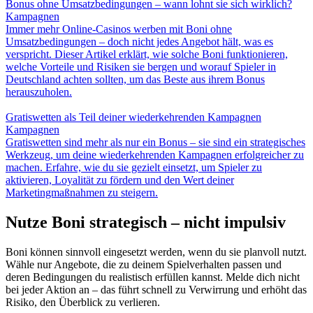
Bonus ohne Umsatzbedingungen – wann lohnt sie sich wirklich?
Kampagnen
Immer mehr Online-Casinos werben mit Boni ohne
Umsatzbedingungen – doch nicht jedes Angebot hält, was es
verspricht. Dieser Artikel erklärt, wie solche Boni funktionieren,
welche Vorteile und Risiken sie bergen und worauf Spieler in
Deutschland achten sollten, um das Beste aus ihrem Bonus
herauszuholen.
Gratiswetten als Teil deiner wiederkehrenden Kampagnen
Kampagnen
Gratiswetten sind mehr als nur ein Bonus – sie sind ein strategisches
Werkzeug, um deine wiederkehrenden Kampagnen erfolgreicher zu
machen. Erfahre, wie du sie gezielt einsetzt, um Spieler zu
aktivieren, Loyalität zu fördern und den Wert deiner
Marketingmaßnahmen zu steigern.
Nutze Boni strategisch – nicht impulsiv
Boni können sinnvoll eingesetzt werden, wenn du sie planvoll nutzt.
Wähle nur Angebote, die zu deinem Spielverhalten passen und
deren Bedingungen du realistisch erfüllen kannst. Melde dich nicht
bei jeder Aktion an – das führt schnell zu Verwirrung und erhöht das
Risiko, den Überblick zu verlieren.