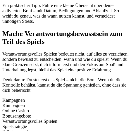
Ein praktischer Tipp: Führe eine kleine Übersicht über deine
aktivierten Boni – mit Datum, Bedingungen und Ablaufzeit. So
weißt du genau, was du wann nutzen kannst, und vermeidest
unnötigen Stress.
Mache Verantwortungsbewusstsein zum
Teil des Spiels
Verantwortungsvolles Spielen bedeutet nicht, auf alles zu verzichten,
sondern bewusst zu entscheiden, wann und wie du spielst. Wenn du
klare Grenzen setzt, dich informierst und den Fokus auf Spaß und
Unterhaltung legst, bleibt das Spiel eine positive Erfahrung.
Denk daran: Du steuerst das Spiel – nicht die Boni. Wenn du die
Kontrolle behältst, kannst du die Spannung genießen, ohne dass sie
dich beherrscht.
Kampagnen
Kampagnen
Online Casino
Bonusangebote
Verantwortungsvolles Spielen
Spielstrategie