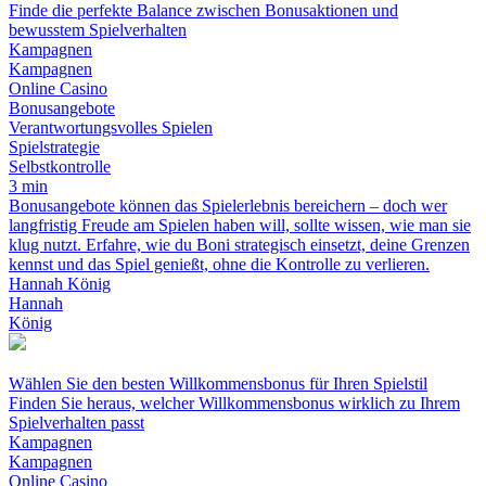
Finde die perfekte Balance zwischen Bonusaktionen und
bewusstem Spielverhalten
Kampagnen
Kampagnen
Online Casino
Bonusangebote
Verantwortungsvolles Spielen
Spielstrategie
Selbstkontrolle
3 min
Bonusangebote können das Spielerlebnis bereichern – doch wer
langfristig Freude am Spielen haben will, sollte wissen, wie man sie
klug nutzt. Erfahre, wie du Boni strategisch einsetzt, deine Grenzen
kennst und das Spiel genießt, ohne die Kontrolle zu verlieren.
Hannah König
Hannah
König
Wählen Sie den besten Willkommensbonus für Ihren Spielstil
Finden Sie heraus, welcher Willkommensbonus wirklich zu Ihrem
Spielverhalten passt
Kampagnen
Kampagnen
Online Casino