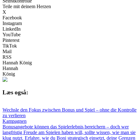
Selbstkontrolle
Teile mit deinem Herzen
X
Facebook
Instagram
LinkedIn
YouTube
Pinterest
TikTok
Mail
RSS
Hannah König
Hannah
König
Læs også:
Wechsle den Fokus zwischen Bonus und Spiel – ohne die Kontrolle
zu verlieren
Kampagnen
Bonusangebote können das Spielerlebnis bereichern – doch wer
langfristig Freude am Spielen haben will, sollte wissen, wie man sie
klug nutzt. Erfahre, wie du Boni strategisch einsetzt, deine Grenzen