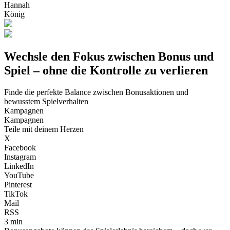
Hannah
König
Wechsle den Fokus zwischen Bonus und
Spiel – ohne die Kontrolle zu verlieren
Finde die perfekte Balance zwischen Bonusaktionen und
bewusstem Spielverhalten
Kampagnen
Kampagnen
Teile mit deinem Herzen
X
Facebook
Instagram
LinkedIn
YouTube
Pinterest
TikTok
Mail
RSS
3 min