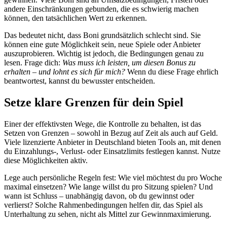
andere Einschränkungen gebunden, die es schwierig machen
können, den tatsächlichen Wert zu erkennen.
Das bedeutet nicht, dass Boni grundsätzlich schlecht sind. Sie
können eine gute Möglichkeit sein, neue Spiele oder Anbieter
auszuprobieren. Wichtig ist jedoch, die Bedingungen genau zu
lesen. Frage dich:
Was muss ich leisten, um diesen Bonus zu
erhalten – und lohnt es sich für mich?
Wenn du diese Frage ehrlich
beantwortest, kannst du bewusster entscheiden.
Setze klare Grenzen für dein Spiel
Einer der effektivsten Wege, die Kontrolle zu behalten, ist das
Setzen von Grenzen – sowohl in Bezug auf Zeit als auch auf Geld.
Viele lizenzierte Anbieter in Deutschland bieten Tools an, mit denen
du Einzahlungs-, Verlust- oder Einsatzlimits festlegen kannst. Nutze
diese Möglichkeiten aktiv.
Lege auch persönliche Regeln fest: Wie viel möchtest du pro Woche
maximal einsetzen? Wie lange willst du pro Sitzung spielen? Und
wann ist Schluss – unabhängig davon, ob du gewinnst oder
verlierst? Solche Rahmenbedingungen helfen dir, das Spiel als
Unterhaltung zu sehen, nicht als Mittel zur Gewinnmaximierung.