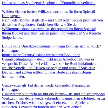
kennst und das Spiel genießt, ohne die Kontrolle zu verlieren.
Wählen Sie den besten Willkommensbonus für Ihren Spielstil
Kampagnen
Nicht jeder Bonus ist gleich – und nicht jeder Spieler profitiert von
denselben Angeboten. Entdecken Sie, wie Sie den
Willkommensbonus auswählen, der optimal zu Ihrem Spielstil,
Ihrem Budget und Ihren Zielen passt, und vermeiden Sie typische
Stolperfallen.
Bonus ohne Umsatzbedingungen – wann lohnt sie sich wirklich?
Kampagnen
Immer mehr Online-Casinos werben mit Boni ohne
Umsatzbedingungen – doch nicht jedes Angebot hält, was es
verspricht. Dieser Artikel erklärt, wie solche Boni funktionieren,
welche Vorteile und Risiken sie bergen und worauf Spieler in
Deutschland achten sollten, um das Beste aus ihrem Bonus
herauszuholen.
Gratiswetten als Teil deiner wiederkehrenden Kampagnen
Kampagnen
Gratiswetten sind mehr als nur ein Bonus – sie sind ein strategisches
Werkzeug, um deine wiederkehrenden Kampagnen erfolgreicher zu
machen. Erfahre, wie du sie gezielt einsetzt, um Spieler zu
aktivieren, Loyalität zu fördern und den Wert deiner